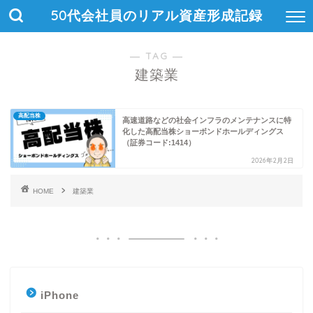
50代会社員のリアル資産形成記録
― TAG ―
建築業
高配当株
高速道路などの社会インフラのメンテナンスに特
化した高配当株ショーボンドホールディングス
（証券コード:1414）
2026年2月2日
HOME
建築業
iPhone