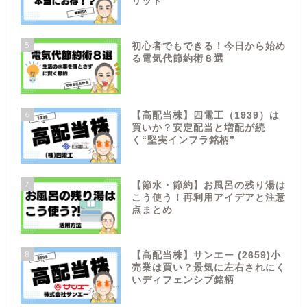
リット
5
初心者でもできる！今日から始め
る電気代節約術８選
6
【高配当株】四電工（1939）は
買いか？安定配当と増配が続
く“堅実インフラ銘柄”
7
【節水・節約】お風呂の残り湯は
こう使う！再利用アイデアと注意
点まとめ
8
【高配当株】サンエー (2659)小
売業は買い？景気に左右されにく
いディフェンシブ銘柄