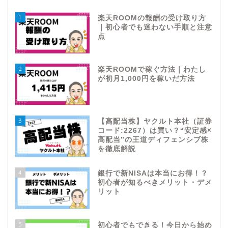
1
楽天ROOMの報酬の受け取り方
｜初心者でも迷わない手順と注意
点
2
楽天ROOMで稼ぐ方法｜わたし
が初月1,000円を稼いだ方法
3
【高配当株】ヤクルト本社（証券
コード:2267）は買い？“安定感×
高配当”の王道ディフェンシブ株
を徹底解説
4
銀行で新NISAは本当にお得！？
初心者が知るべきメリット・デメ
リット
5
初心者でもできる！今日から始め