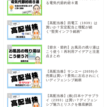
る電気代節約術８選
6
【高配当株】四電工（1939）は
買いか？安定配当と増配が続
く“堅実インフラ銘柄”
7
【節水・節約】お風呂の残り湯は
こう使う！再利用アイデアと注意
点まとめ
8
【高配当株】サンエー (2659)小
売業は買い？景気に左右されにく
いディフェンシブ銘柄
9
【高配当株】(株)日本ケアサプラ
イ（2393）は買い？ディフェン
シブ魅力とリスクを徹底解説