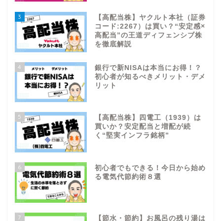
3
【高配当株】ヤクルト本社（証券
コード:2267）は買い？“安定感×
高配当”の王道ディフェンシブ株
を徹底解説
4
銀行で新NISAは本当にお得！？
初心者が知るべきメリット・デメ
リット
5
【高配当株】四電工（1939）は
買いか？安定配当と増配が続
く“堅実インフラ銘柄”
6
初心者でもできる！今日から始め
る電気代節約術８選
7
【節水・節約】お風呂の残り湯は