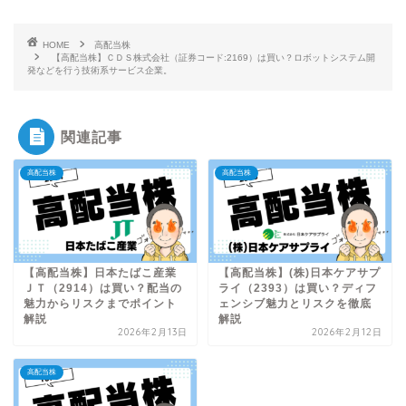
HOME
高配当株
【高配当株】ＣＤＳ株式会社（証券コード:2169）は買い？ロボットシステム開
発などを行う技術系サービス企業。
関連記事
高配当株
高配当株
【高配当株】日本たばこ産業
【高配当株】(株)日本ケアサプ
ＪＴ（2914）は買い？配当の
ライ（2393）は買い？ディフ
魅力からリスクまでポイント
ェンシブ魅力とリスクを徹底
解説
解説
2026年2月13日
2026年2月12日
高配当株