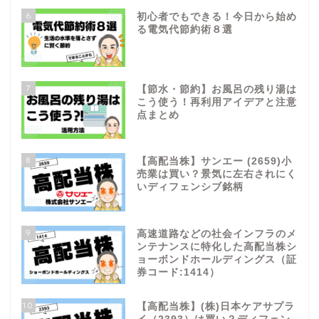
6
初心者でもできる！今日から始め
る電気代節約術８選
7
【節水・節約】お風呂の残り湯は
こう使う！再利用アイデアと注意
点まとめ
8
【高配当株】サンエー (2659)小
売業は買い？景気に左右されにく
いディフェンシブ銘柄
9
高速道路などの社会インフラのメ
ンテナンスに特化した高配当株シ
ョーボンドホールディングス（証
券コード:1414）
10
【高配当株】(株)日本ケアサプラ