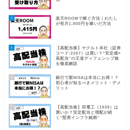
2
楽天ROOMで稼ぐ方法｜わたし
が初月1,000円を稼いだ方法
3
【高配当株】ヤクルト本社（証券
コード:2267）は買い？“安定感×
高配当”の王道ディフェンシブ株
を徹底解説
4
銀行で新NISAは本当にお得！？
初心者が知るべきメリット・デメ
リット
5
【高配当株】四電工（1939）は
買いか？安定配当と増配が続
く“堅実インフラ銘柄”