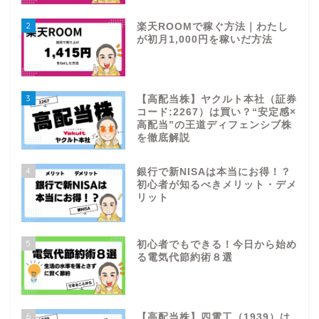
2
楽天ROOMで稼ぐ方法｜わたし
が初月1,000円を稼いだ方法
3
【高配当株】ヤクルト本社（証券
コード:2267）は買い？“安定感×
高配当”の王道ディフェンシブ株
を徹底解説
4
銀行で新NISAは本当にお得！？
初心者が知るべきメリット・デメ
リット
5
初心者でもできる！今日から始め
る電気代節約術８選
6
【高配当株】四電工（1939）は