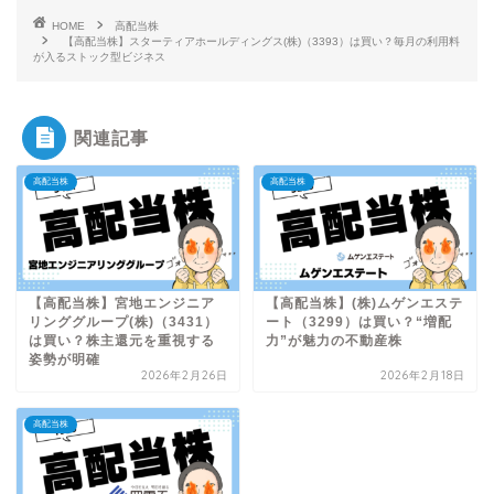
HOME
高配当株
【高配当株】スターティアホールディングス(株)（3393）は買い？毎月の利用料
が入るストック型ビジネス
関連記事
高配当株
高配当株
【高配当株】宮地エンジニア
【高配当株】(株)ムゲンエステ
リンググループ(株)（3431）
ート（3299）は買い？“増配
は買い？株主還元を重視する
力”が魅力の不動産株
姿勢が明確
2026年2月26日
2026年2月18日
高配当株