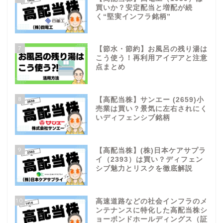
買いか？安定配当と増配が続
く“堅実インフラ銘柄”
7
【節水・節約】お風呂の残り湯は
こう使う！再利用アイデアと注意
点まとめ
8
【高配当株】サンエー (2659)小
売業は買い？景気に左右されにく
いディフェンシブ銘柄
9
【高配当株】(株)日本ケアサプラ
イ（2393）は買い？ディフェン
シブ魅力とリスクを徹底解説
10
高速道路などの社会インフラのメ
ンテナンスに特化した高配当株シ
ョーボンドホールディングス（証