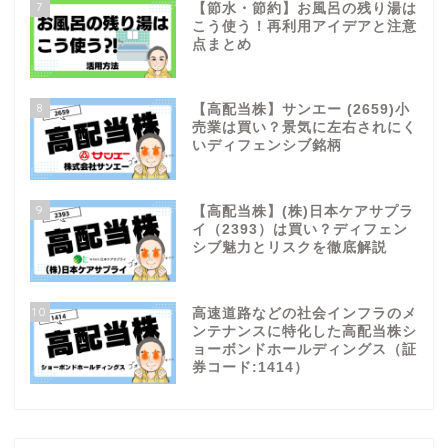
7
【節水・節約】お風呂の残り湯は
こう使う！再利用アイデアと注意
点まとめ
8
【高配当株】サンエー (2659)小
売業は買い？景気に左右されにく
いディフェンシブ銘柄
9
【高配当株】(株)日本ケアサプラ
イ（2393）は買い？ディフェン
シブ魅力とリスクを徹底解説
10
高速道路などの社会インフラのメ
ンテナンスに特化した高配当株シ
ョーボンドホールディングス（証
券コード:1414）