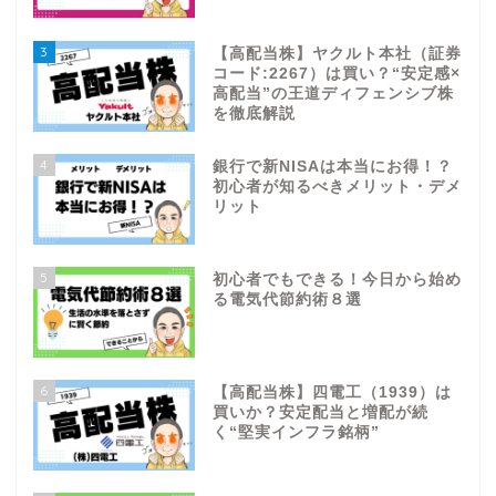
3
【高配当株】ヤクルト本社（証券
コード:2267）は買い？“安定感×
高配当”の王道ディフェンシブ株
を徹底解説
4
銀行で新NISAは本当にお得！？
初心者が知るべきメリット・デメ
リット
5
初心者でもできる！今日から始め
る電気代節約術８選
6
【高配当株】四電工（1939）は
買いか？安定配当と増配が続
く“堅実インフラ銘柄”