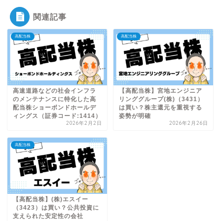
関連記事
高配当株
高配当株
高速道路などの社会インフラ
【高配当株】宮地エンジニア
のメンテナンスに特化した高
リンググループ(株)（3431）
配当株ショーボンドホールデ
は買い？株主還元を重視する
ィングス（証券コード:1414）
姿勢が明確
2026年2月2日
2026年2月26日
高配当株
【高配当株】(株)エスイー
（3423）は買い？公共投資に
支えられた安定性の会社