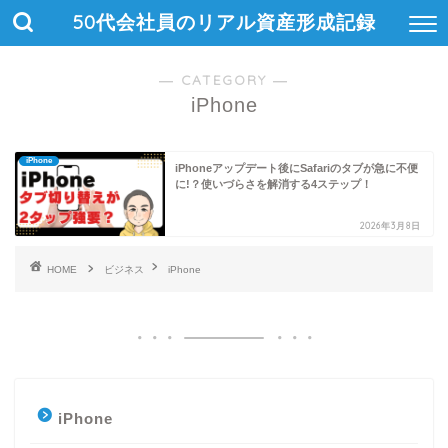
50代会社員のリアル資産形成記録
― CATEGORY ―
iPhone
iPhone
iPhoneアップデート後にSafariのタブが急に不便
に!？使いづらさを解消する4ステップ！
2026年3月8日
HOME
ビジネス
iPhone
iPhone