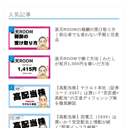
人気記事
1
楽天ROOMの報酬の受け取り方
｜初心者でも迷わない手順と注意
点
2
楽天ROOMで稼ぐ方法｜わたし
が初月1,000円を稼いだ方法
3
【高配当株】ヤクルト本社（証券
コード:2267）は買い？“安定感×
高配当”の王道ディフェンシブ株
を徹底解説
4
【高配当株】四電工（1939）は
買いか？安定配当と増配が続
く“堅実インフラ銘柄”