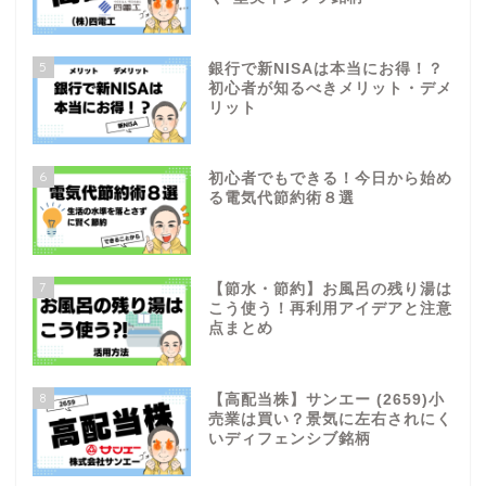
5
銀行で新NISAは本当にお得！？
初心者が知るべきメリット・デメ
リット
6
初心者でもできる！今日から始め
る電気代節約術８選
7
【節水・節約】お風呂の残り湯は
こう使う！再利用アイデアと注意
点まとめ
8
【高配当株】サンエー (2659)小
売業は買い？景気に左右されにく
いディフェンシブ銘柄